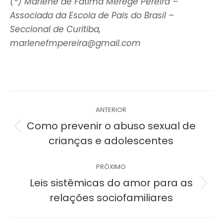
(*) Marlene de Fátima Merege Pereira –
Associada da Escola de Pais do Brasil –
Seccional de Curitiba,
marlenefmpereira@gmail.com
Navegação
ANTERIOR
de
Como prevenir o abuso sexual de
Post
crianças e adolescentes
post:
anterior:
PRÓXIMO
Leis sistêmicas do amor para as
Próximo
relações sociofamiliares
post: