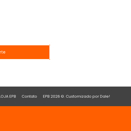
rte
LOJA EPB
Contato
EPB 2026 ©. Customizado por
Dale!