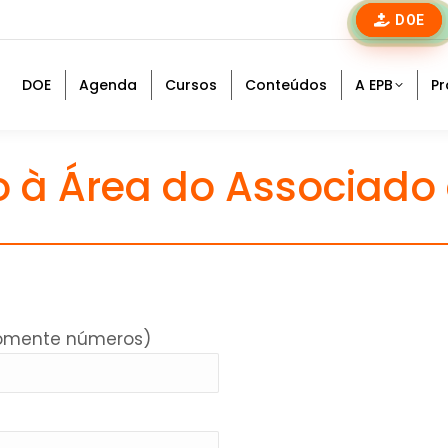
DOE
DOE
Agenda
Cursos
Conteúdos
A EPB
Pr
 à Área do Associado 
somente números)