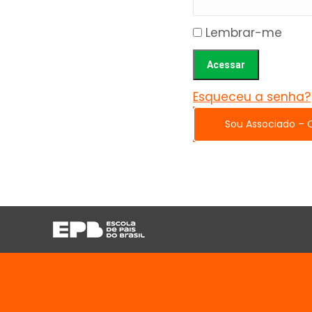
Lembrar-me
Esqueceu a senha?
Sou Associado – 