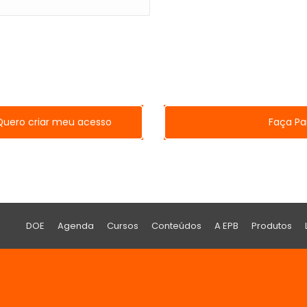
Quero criar meu acesso
Faça Pa
DOE
Agenda
Cursos
Conteúdos
A EPB
Produtos