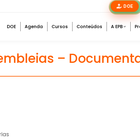
DOE
DOE
Agenda
Cursos
Conteúdos
A EPB
Pr
embleias – Document
rias