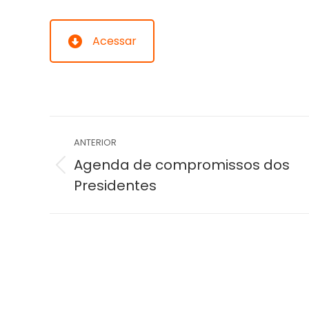
Acessar
Navegação
ANTERIOR
do
Agenda de compromissos dos
Álbum
Presidentes
Álbum
anterior: