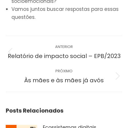
socioemocionais?
Vamos juntos buscar respostas para essas
questões.
Navegação
ANTERIOR
de
Post
Relatório de impacto social – EPB/2023
anterior:
post:
PRÓXIMO
Próximo
Às mães e às mães já avós
post:
Posts Relacionados
Ecossistemas digitais