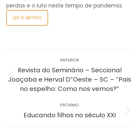
perdas e o luto neste tempo de pandemia.
LER O ARTIGO
Navegação
ANTERIOR
de
Revista do Seminário – Seccional
Post
Joaçaba e Herval D”Oeste – SC – “Pais
post:
anterior:
no espelho: Como nos vemos?”
PRÓXIMO
Próximo
Educando filhos no século XXI
post: