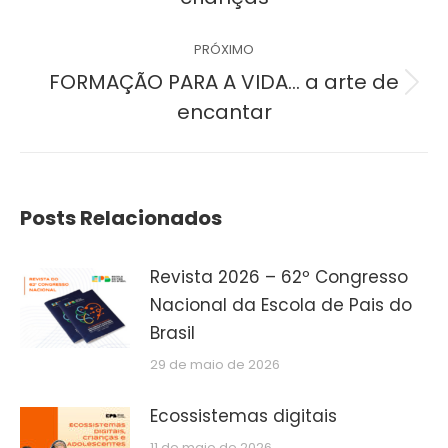
post:
anterior:
PRÓXIMO
FORMAÇÃO PARA A VIDA… a arte de
Próximo
encantar
post:
Posts Relacionados
Revista 2026 – 62º Congresso
Nacional da Escola de Pais do
Brasil
29 de maio de 2026
Ecossistemas digitais
11 de maio de 2026