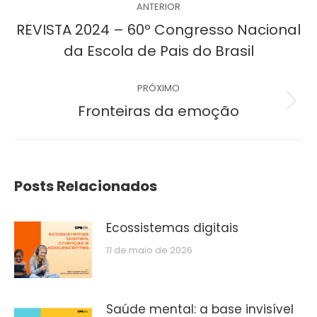
ANTERIOR
de
REVISTA 2024 – 60º Congresso Nacional
Post
da Escola de Pais do Brasil
post:
anterior:
PRÓXIMO
Próximo
Fronteiras da emoção
post:
Posts Relacionados
Ecossistemas digitais
11 de maio de 2026
Saúde mental: a base invisível