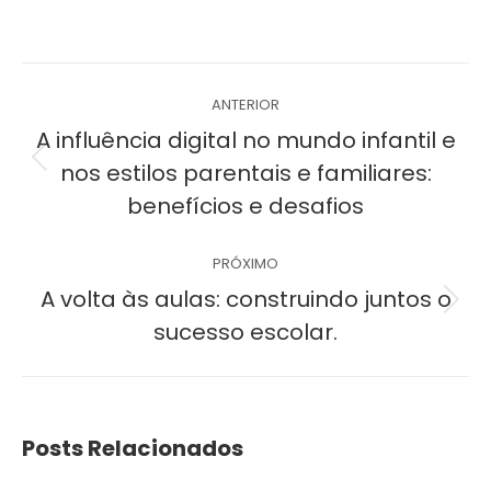
Navegação
ANTERIOR
de
A influência digital no mundo infantil e
Post
nos estilos parentais e familiares:
post:
anterior:
benefícios e desafios
PRÓXIMO
A volta às aulas: construindo juntos o
Próximo
sucesso escolar.
post:
Posts Relacionados