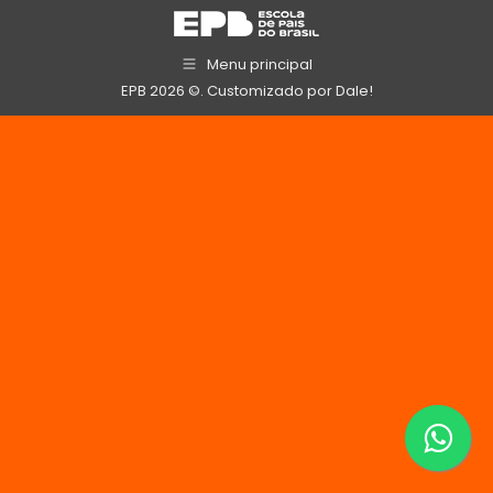
Menu principal
EPB 2026 ©. Customizado por
Dale!