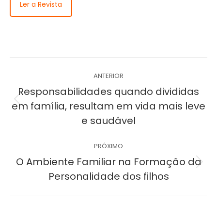
Ler a Revista
Navegação
ANTERIOR
de
Responsabilidades quando divididas
Post
em família, resultam em vida mais leve
post:
anterior:
e saudável
PRÓXIMO
O Ambiente Familiar na Formação da
Próximo
Personalidade dos filhos
post: