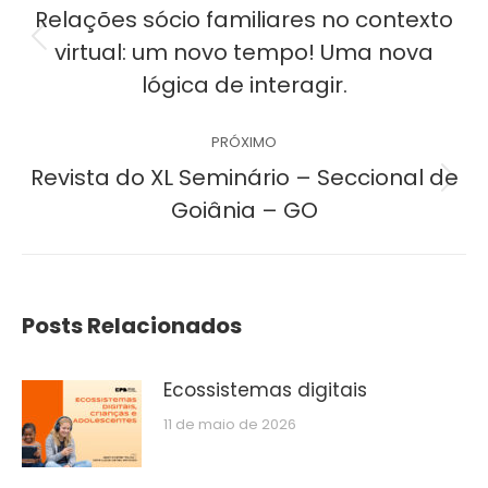
de
Relações sócio familiares no contexto
Post
virtual: um novo tempo! Uma nova
post:
anterior:
lógica de interagir.
PRÓXIMO
Revista do XL Seminário – Seccional de
Próximo
Goiânia – GO
post:
Posts Relacionados
Ecossistemas digitais
11 de maio de 2026