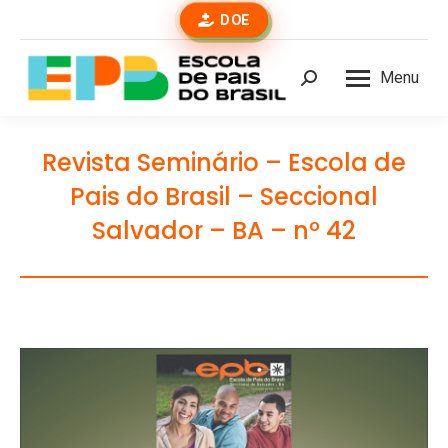
DOE
Menu
Buscar
Revista Seminário – Escola de
Pais do Brasil – Seccional
Salvador – BA – nº 42