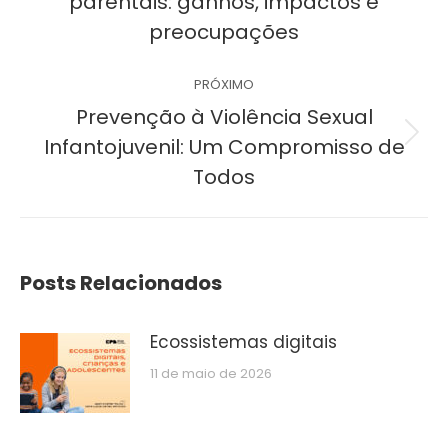
parentais: ganhos, impactos e
post:
anterior:
preocupações
PRÓXIMO
Prevenção à Violência Sexual
Próximo
Infantojuvenil: Um Compromisso de
post:
Todos
Posts Relacionados
Ecossistemas digitais
11 de maio de 2026