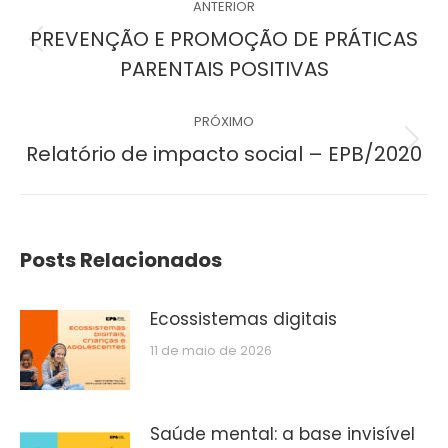
ANTERIOR
de
PREVENÇÃO E PROMOÇÃO DE PRÁTICAS
Post
PARENTAIS POSITIVAS
post:
anterior:
PRÓXIMO
Próximo
Relatório de impacto social – EPB/2020
post:
Posts Relacionados
Ecossistemas digitais
11 de maio de 2026
Saúde mental: a base invisível