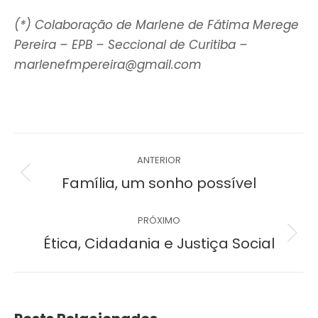
(*) Colaboração de Marlene de Fátima Merege
Pereira – EPB – Seccional de Curitiba –
marlenefmpereira@gmail.com
Navegação
ANTERIOR
de
Post
Família, um sonho possível
anterior:
post:
PRÓXIMO
Próximo
Ética, Cidadania e Justiça Social
post: