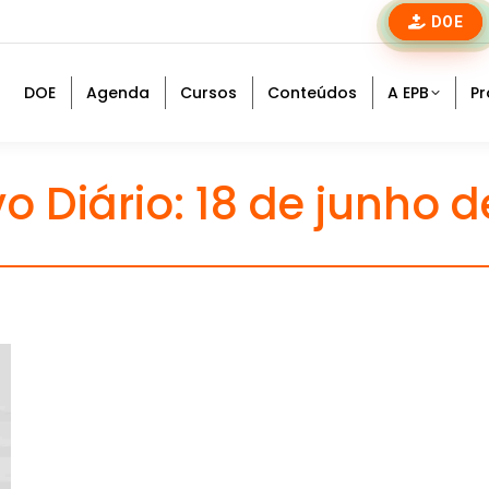
DOE
DOE
Agenda
Cursos
Conteúdos
A EPB
Pr
o Diário:
18 de junho d