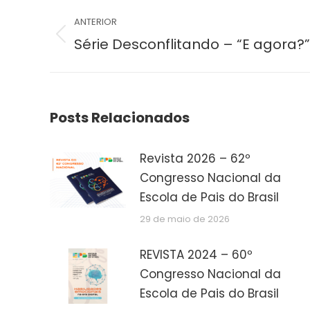
Navegação
ANTERIOR
de
Post
Série Desconflitando – “E agora?”
anterior:
post:
Posts Relacionados
Revista 2026 – 62º
Congresso Nacional da
Escola de Pais do Brasil
29 de maio de 2026
REVISTA 2024 – 60º
Congresso Nacional da
Escola de Pais do Brasil