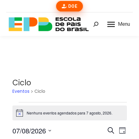
DOE
Menu
Buscar
Ciclo
Eventos
Ciclo
Eventos
Nenhuns eventos agendados para 7 agosto, 2026.
Notice
for
07/08/2026
Pesqui
Nave
Procurar
7
Dia
eventos