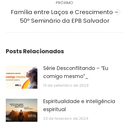
PRÓXIMO
Família entre Laços e Crescimento –
Próximo
50º Seminário da EPB Salvador
post:
Posts Relacionados
Série Desconflitando – “Eu
comigo mesmo”_
13 de setembro de 2024
Espiritualidade e inteligência
espiritual
23 de fevereiro de 2024