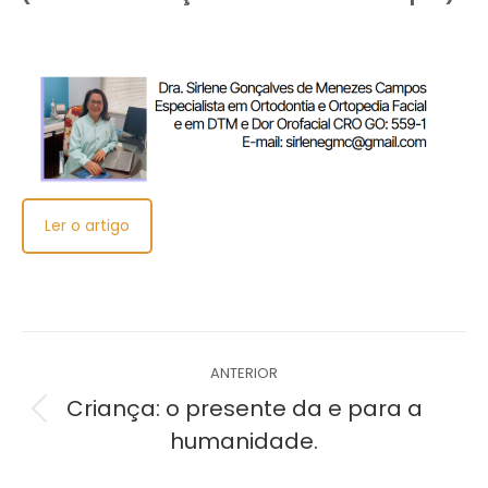
Ler o artigo
Navegação
ANTERIOR
de
Criança: o presente da e para a
Post
humanidade.
post:
anterior: