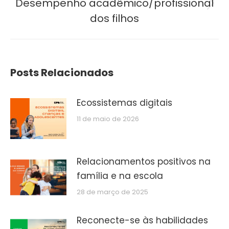
Desempenho acadêmico/profissional
Próximo
dos filhos
post:
Posts Relacionados
Ecossistemas digitais
11 de maio de 2026
Relacionamentos positivos na
família e na escola
28 de março de 2025
Reconecte-se às habilidades