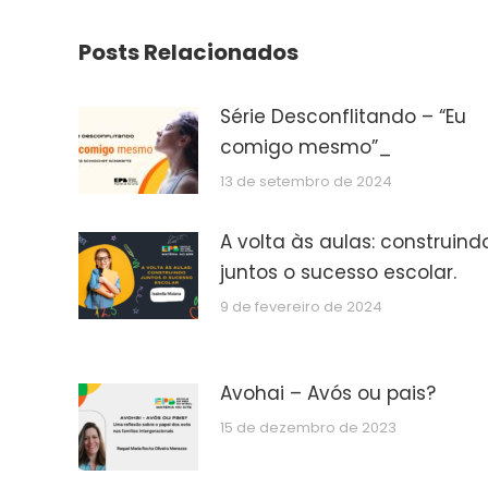
Posts Relacionados
Série Desconflitando – “Eu
comigo mesmo”_
13 de setembro de 2024
A volta às aulas: construind
juntos o sucesso escolar.
9 de fevereiro de 2024
Avohai – Avós ou pais?
15 de dezembro de 2023