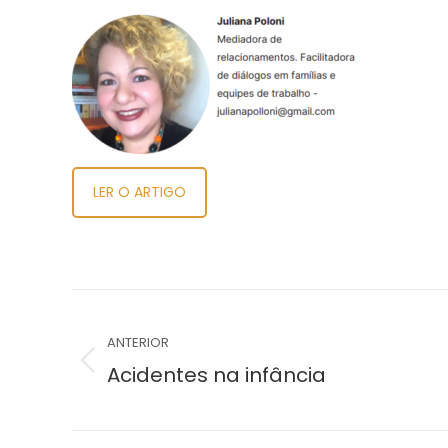
LER O ARTIGO
Navegação
de
ANTERIOR
Post
Acidentes na infância
post:
anterior: