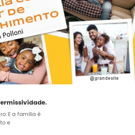
ermissividade.
o. E a família é
to e