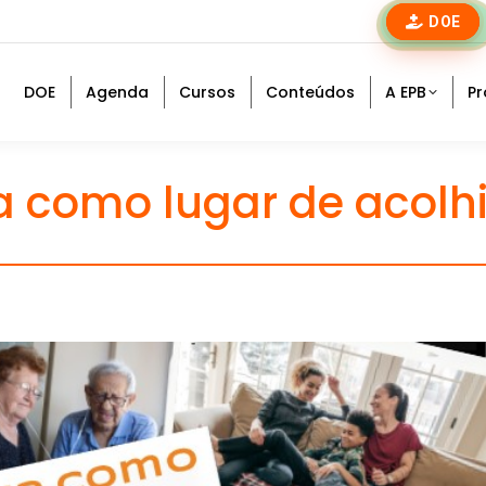
DOE
DOE
Agenda
Cursos
Conteúdos
A EPB
Pr
a como lugar de acol