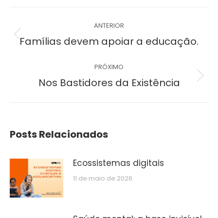
Navegação
ANTERIOR
de
Post
Famílias devem apoiar a educação.
anterior:
post:
PRÓXIMO
Próximo
Nos Bastidores da Existência
post:
Posts Relacionados
Ecossistemas digitais
11 de maio de 2026