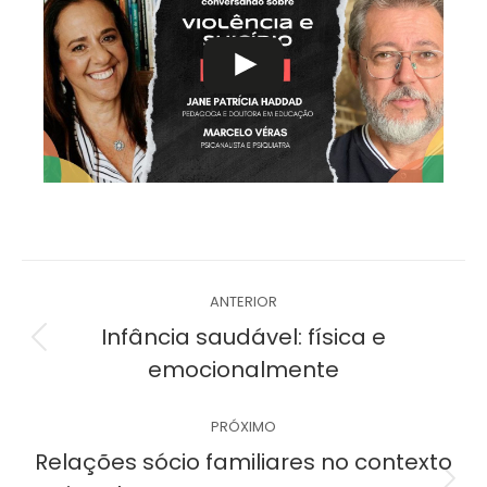
Navegação
ANTERIOR
de
Infância saudável: física e
Post
emocionalmente
post:
anterior:
PRÓXIMO
Relações sócio familiares no contexto