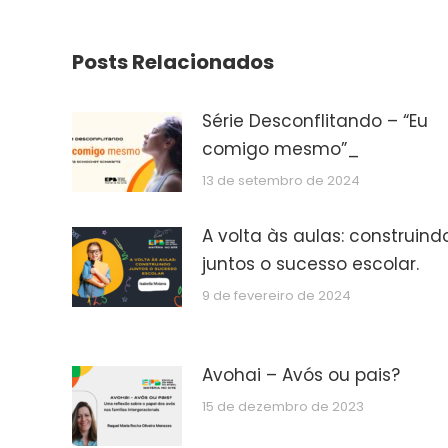
Posts Relacionados
Série Desconflitando – “Eu
comigo mesmo”_
13 de setembro de 2024
A volta às aulas: construind
juntos o sucesso escolar.
9 de fevereiro de 2024
Avohai – Avós ou pais?
15 de dezembro de 2023