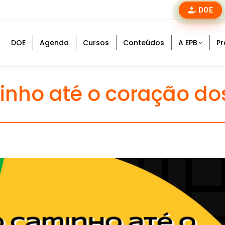
DOE
DOE
Agenda
Cursos
Conteúdos
A EPB
Pr
nho até o coração dos