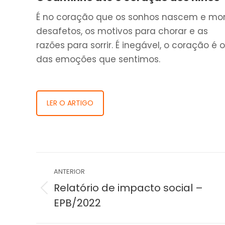
É no coração que os sonhos nascem e morr
desafetos, os motivos para chorar e as
razões para sorrir. É inegável, o coração
das emoções que sentimos.
LER O ARTIGO
Navegação
ANTERIOR
de
Relatório de impacto social –
Post
EPB/2022
post:
anterior: