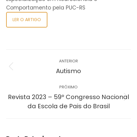
Comportamento pela PUC-RS
LER O ARTIGO
Navegação
ANTERIOR
de
Post
Autismo
anterior:
post:
PRÓXIMO
Revista 2023 – 59º Congresso Nacional
Próximo
da Escola de Pais do Brasil
post: