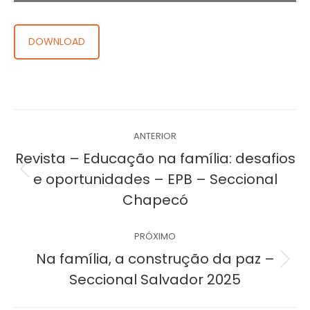
DOWNLOAD
Navegação
ANTERIOR
de
Revista – Educação na família: desafios
Post
e oportunidades – EPB – Seccional
post:
anterior:
Chapecó
PRÓXIMO
Na família, a construção da paz –
Próximo
Seccional Salvador 2025
post: