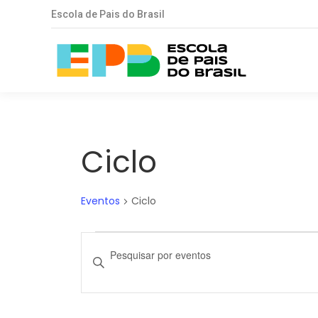
Escola de Pais do Brasil
Ciclo
Eventos
Ciclo
Eventos
Pesquisa
Digite
a
for
e
palavra-
15
navegação
chave.