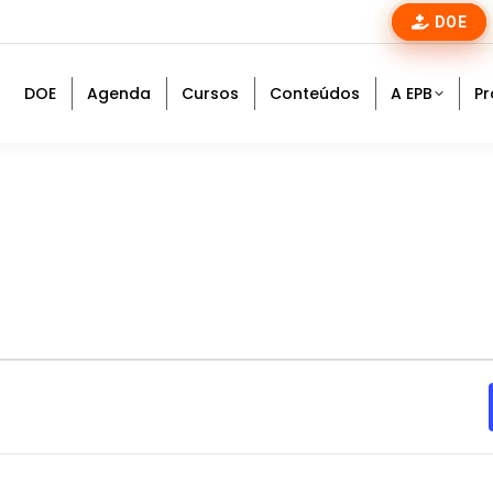
DOE
DOE
Agenda
Cursos
Conteúdos
A EPB
Pr