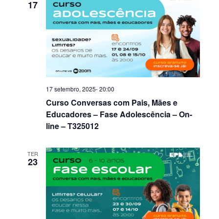
17
de
visuais
de
Evento
17 setembro, 2025- 20:00
Curso Conversas com Pais, Mães e
Educadores – Fase Adolescência – On-
line – T325012
TER
23