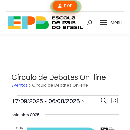
DOE
Menu
Buscar
Círculo de Debates On-line
Eventos
Círculo de Debates On-line
Eventos
17/09/2025
 - 
06/08/2026
Pesqui
Nave
Procurar
Lista
eventos
do
Selecione
e
setembro 2025
a
visua
data.
naveg
Even
QUA